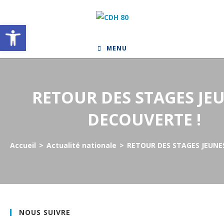
Skip
to
Ouvrir la barre d’outils
content
MENU
RETOUR DES STAGES JE
DECOUVERTE !
Accueil
>
Actualité nationale
>
RETOUR DES STAGES JEUNE
NOUS SUIVRE