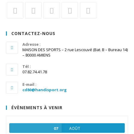
S’ouvre
S’ouvre
S’ouvre
S’ouvre
S’ouvre
dans
dans
dans
dans
dans
CONTACTEZ-NOUS
un
un
un
un
un
nouvel
Adresse :
nouvel
nouvel
nouvel
nouvel
MAISON DES SPORTS – 2 rue Lescouvé (Bat. B – Bureau 14)
onglet
onglet
onglet
onglet
onglet
– 80000 AMIENS
Tél :
07.82.74.41.78
E-mail :
S’ouvre
cd80@handisport.org
dans
votre
application
ÉVÈNEMENTS À VENIR
AOÛT
07