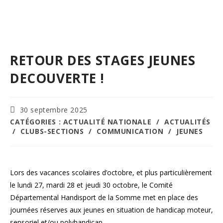
RETOUR DES STAGES JEUNES
DECOUVERTE !
Publication
30 septembre 2025
publiée :
POST
CATÉGORIES :
ACTUALITÉ NATIONALE
/
ACTUALITÉS
CATEGORY:
/
CLUBS-SECTIONS
/
COMMUNICATION
/
JEUNES
Lors des vacances scolaires d’octobre, et plus particulièrement
le lundi 27, mardi 28 et jeudi 30 octobre, le Comité
Départemental Handisport de la Somme met en place des
journées réserves aux jeunes en situation de handicap moteur,
sensoriel et/ou polyhandicap.