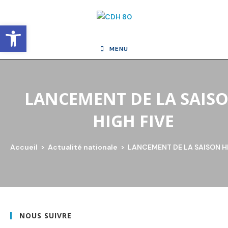
Skip
to
Ouvrir la barre d’outils
content
MENU
LANCEMENT DE LA SAIS
HIGH FIVE
Accueil
>
Actualité nationale
>
LANCEMENT DE LA SAISON H
NOUS SUIVRE