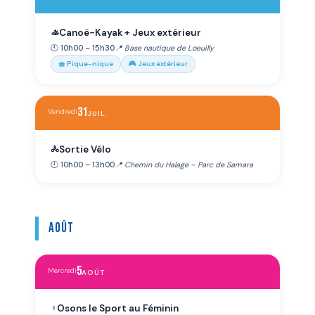
Canoë-Kayak + Jeux extérieur
🚣
🕙 10h00 – 15h30
📍 Base nautique de Loeuilly
🧺 Pique-nique
🎮 Jeux extérieur
31
Vendredi
JUIL.
Sortie Vélo
🚴
🕙 10h00 – 13h00
📍 Chemin du Halage – Parc de Samara
Août
5
Mercredi
AOÛT
Osons le Sport au Féminin
♀️