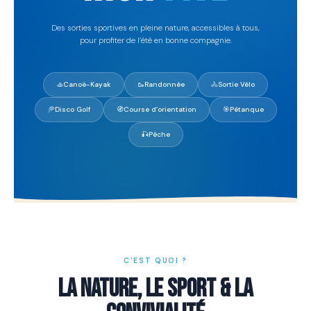
Des sorties sportives en pleine nature, accessibles à tous,
pour profiter de l’été en bonne compagnie.
🚣
Canoë-Kayak
🥾
Randonnée
🚴
Sortie Vélo
🥏
Disco Golf
🧭
Course d’orientation
🎯
Pétanque
🎣
Pêche
C’EST QUOI ?
LA NATURE, LE SPORT & LA