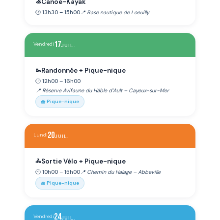
Canoë-Kayak
🚣
🕜 13h30 – 15h00
📍 Base nautique de Loeuilly
17
Vendredi
JUIL.
Randonnée + Pique-nique
🥾
🕛 12h00 – 16h00
📍 Réserve Avifaune du Hâble d’Ault – Cayeux-sur-Mer
🧺 Pique-nique
20
Lundi
JUIL.
Sortie Vélo + Pique-nique
🚴
🕙 10h00 – 15h00
📍 Chemin du Halage – Abbeville
🧺 Pique-nique
24
Vendredi
JUIL.