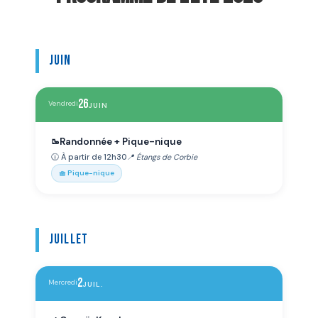
Juin
26
Vendredi
JUIN
Randonnée + Pique-nique
🥾
🕧 À partir de 12h30
📍 Étangs de Corbie
🧺 Pique-nique
Juillet
2
Mercredi
JUIL.