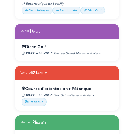
📍 Base nautique de Loeuilly
🚣 Canoë-Kayak
🥾 Randonnée
🥏 Disc Golf
17
Lundi
AOÛT
Disco Golf
🥏
🕐 13h00 – 16h00
📍 Parc du Grand Marais – Amiens
21
Vendredi
AOÛT
Course d’orientation + Pétanque
🧭
🕙 10h00 – 16h00
📍 Parc Saint-Pierre – Amiens
🎯 Pétanque
26
Mercredi
AOÛT