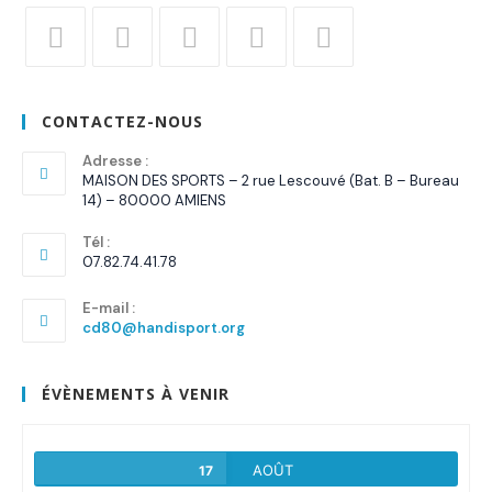
S’ouvre
S’ouvre
S’ouvre
S’ouvre
S’ouvre
dans
dans
dans
dans
dans
CONTACTEZ-NOUS
un
un
un
un
un
nouvel
Adresse :
nouvel
nouvel
nouvel
nouvel
MAISON DES SPORTS – 2 rue Lescouvé (Bat. B – Bureau
onglet
onglet
onglet
onglet
onglet
14) – 80000 AMIENS
Tél :
07.82.74.41.78
E-mail :
S’ouvre
cd80@handisport.org
dans
votre
application
ÉVÈNEMENTS À VENIR
AOÛT
17