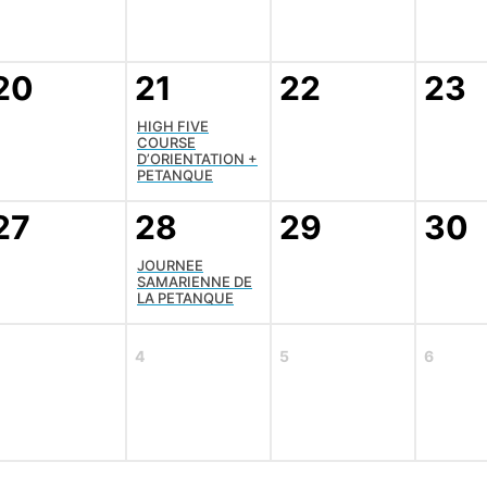
20
21
22
23
HIGH FIVE
COURSE
D’ORIENTATION +
PETANQUE
27
28
29
30
JOURNEE
SAMARIENNE DE
LA PETANQUE
4
5
6