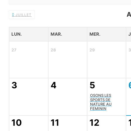
A
JUILLET
LUN.
MAR.
MER.
J
27
28
29
3
4
5
OSONS LES
SPORTS DE
NATURE AU
FEMININ
10
11
12