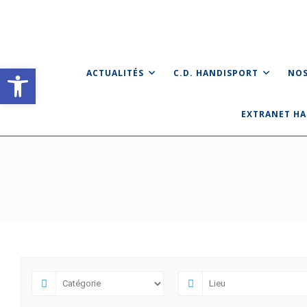
Skip
to
content
Ouvrir la barre d’outils
ACTUALITÉS
C.D. HANDISPORT
NOS
EXTRANET H