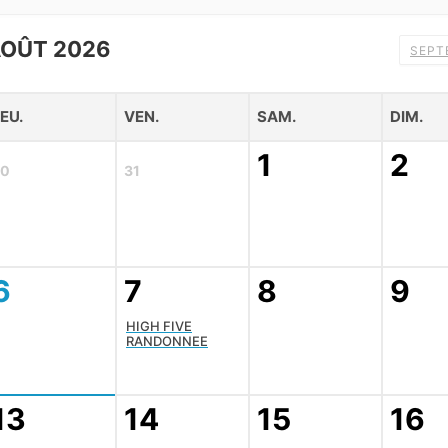
OÛT 2026
SEPT
EU.
VEN.
SAM.
DIM.
1
2
30
31
6
7
8
9
HIGH FIVE
RANDONNEE
13
14
15
16