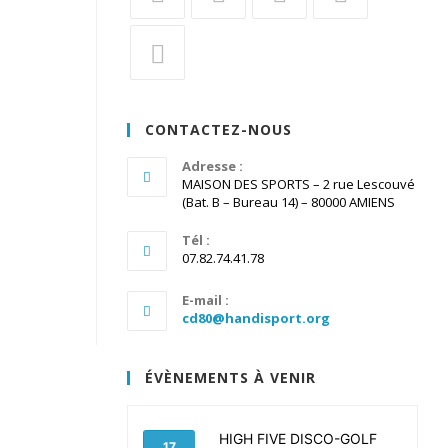
S’ouvre
S’ouvre
S’ouvre
S’ouvre
dans
dans
dans
dans
un
un
un
un
S’ouvre
nouvel
nouvel
nouvel
nouvel
dans
CONTACTEZ-NOUS
onglet
onglet
onglet
onglet
un
nouvel
Adresse :
MAISON DES SPORTS – 2 rue Lescouvé
onglet
(Bat. B – Bureau 14) – 80000 AMIENS
Tél :
07.82.74.41.78
E-mail :
S’ouvre
cd80@handisport.org
dans
votre
application
ÉVÈNEMENTS À VENIR
HIGH FIVE DISCO-GOLF
17