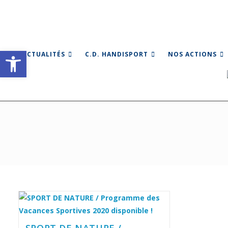
Skip
to
content
Ouvrir la barre d’outils
ACTUALITÉS
C.D. HANDISPORT
NOS ACTIONS
SPORT DE NATURE /