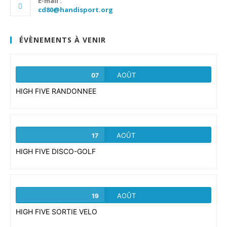
E-mail :
S’ouvre
cd80@handisport.org
dans
votre
application
ÉVÈNEMENTS À VENIR
AOÛT
07
HIGH FIVE RANDONNEE
AOÛT
17
HIGH FIVE DISCO-GOLF
AOÛT
19
HIGH FIVE SORTIE VELO