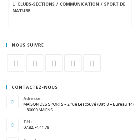
publiée :
POST
CLUBS-SECTIONS
/
COMMUNICATION
/
SPORT DE
CATEGORY:
NATURE
NOUS SUIVRE
S’ouvre
S’ouvre
S’ouvre
S’ouvre
S’ouvre
dans
dans
dans
dans
dans
CONTACTEZ-NOUS
un
un
un
un
un
nouvel
Adresse :
nouvel
nouvel
nouvel
nouvel
MAISON DES SPORTS – 2 rue Lescouvé (Bat. B – Bureau 14)
onglet
onglet
onglet
onglet
onglet
– 80000 AMIENS
Tél :
07.82.74.41.78