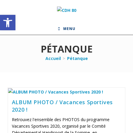
Skip
to
Ouvrir la barre d’outils
content
MENU
PÉTANQUE
Accueil
>
Pétanque
ALBUM PHOTO / Vacances Sportives
2020 !
Retrouvez l'ensemble des PHOTOS du programme
Vacances Sportives 2020, organisé par le Comité
Départemental Handisport de la Somme, en