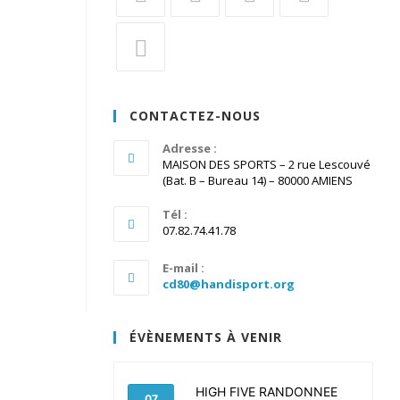
S’ouvre
S’ouvre
S’ouvre
S’ouvre
dans
dans
dans
dans
un
un
un
un
S’ouvre
nouvel
nouvel
nouvel
nouvel
dans
CONTACTEZ-NOUS
onglet
onglet
onglet
onglet
un
nouvel
Adresse :
MAISON DES SPORTS – 2 rue Lescouvé
onglet
(Bat. B – Bureau 14) – 80000 AMIENS
Tél :
07.82.74.41.78
E-mail :
S’ouvre
cd80@handisport.org
dans
votre
application
ÉVÈNEMENTS À VENIR
HIGH FIVE RANDONNEE
07