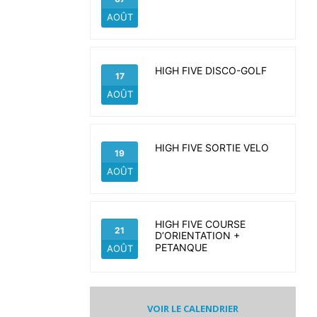
AOÛT
HIGH FIVE DISCO-GOLF
17
AOÛT
HIGH FIVE SORTIE VELO
19
AOÛT
HIGH FIVE COURSE
21
D’ORIENTATION +
PETANQUE
AOÛT
VOIR LE CALENDRIER