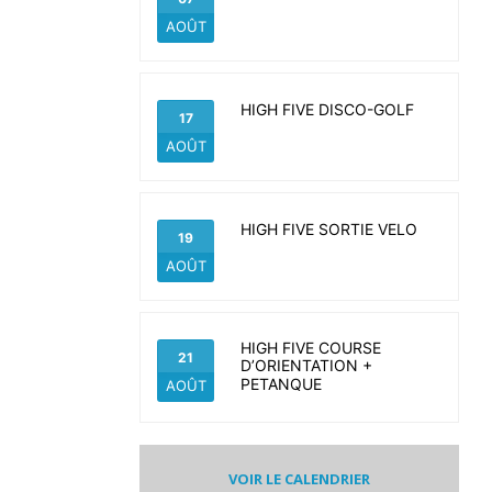
AOÛT
HIGH FIVE DISCO-GOLF
17
AOÛT
HIGH FIVE SORTIE VELO
19
AOÛT
HIGH FIVE COURSE
21
D’ORIENTATION +
PETANQUE
AOÛT
VOIR LE CALENDRIER