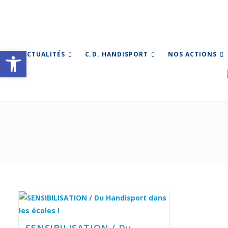
Skip
to
content
Ouvrir la barre d’outils
ACTUALITÉS
C.D. HANDISPORT
NOS ACTIONS
SENSIBILISATION / Du