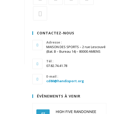
S’ouvre
S’ouvre
S’ouvre
S’ouvre
dans
dans
dans
dans
un
un
un
un
S’ouvre
nouvel
nouvel
nouvel
nouvel
dans
CONTACTEZ-NOUS
onglet
onglet
onglet
onglet
un
nouvel
Adresse :
MAISON DES SPORTS – 2 rue Lescouvé
onglet
(Bat. B – Bureau 14) – 80000 AMIENS
Tél :
07.82.74.41.78
E-mail :
S’ouvre
cd80@handisport.org
dans
votre
application
ÉVÈNEMENTS À VENIR
HIGH FIVE RANDONNEE
07