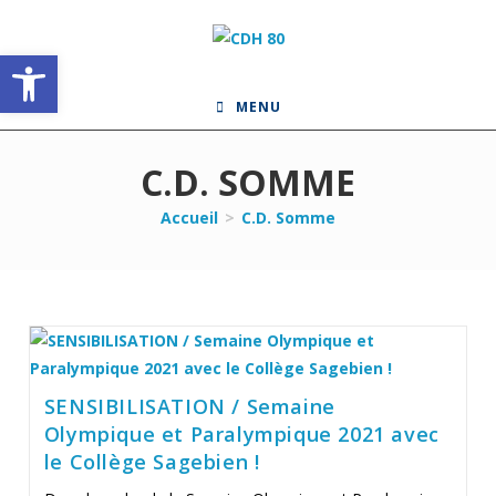
Skip
to
Ouvrir la barre d’outils
content
MENU
C.D. SOMME
Accueil
>
C.D. Somme
SENSIBILISATION / Semaine
Olympique et Paralympique 2021 avec
le Collège Sagebien !