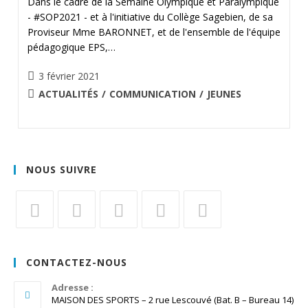
Dans le cadre de la Semaine Olympique et Paralympique
- #SOP2021 - et à l'initiative du Collège Sagebien, de sa
Proviseur Mme BARONNET, et de l'ensemble de l'équipe
pédagogique EPS,…
Publication
3 février 2021
publiée :
POST
ACTUALITÉS
/
COMMUNICATION
/
JEUNES
CATEGORY:
NOUS SUIVRE
S’ouvre
S’ouvre
S’ouvre
S’ouvre
S’ouvre
dans
dans
dans
dans
dans
CONTACTEZ-NOUS
un
un
un
un
un
nouvel
Adresse :
nouvel
nouvel
nouvel
nouvel
MAISON DES SPORTS – 2 rue Lescouvé (Bat. B – Bureau 14)
onglet
onglet
onglet
onglet
onglet