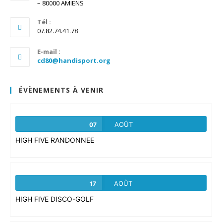
– 80000 AMIENS
Tél :
07.82.74.41.78
E-mail :
S’ouvre
cd80@handisport.org
dans
votre
application
ÉVÈNEMENTS À VENIR
AOÛT
07
HIGH FIVE RANDONNEE
AOÛT
17
HIGH FIVE DISCO-GOLF