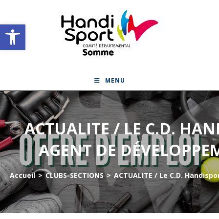
Skip
to
Ouvrir la barre d’outils
content
MENU
ACTUALITE / LE C.D. HA
AGENT DE DÉVELOPPE
Accueil
>
CLUBS-SECTIONS
>
ACTUALITE / Le C.D. Handispo