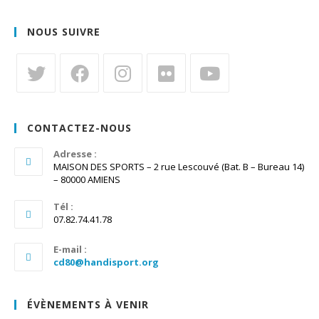
NOUS SUIVRE
S’ouvre
S’ouvre
S’ouvre
S’ouvre
S’ouvre
dans
dans
dans
dans
dans
CONTACTEZ-NOUS
un
un
un
un
un
nouvel
Adresse :
nouvel
nouvel
nouvel
nouvel
MAISON DES SPORTS – 2 rue Lescouvé (Bat. B – Bureau 14)
onglet
onglet
onglet
onglet
onglet
– 80000 AMIENS
Tél :
07.82.74.41.78
E-mail :
S’ouvre
cd80@handisport.org
dans
votre
application
ÉVÈNEMENTS À VENIR