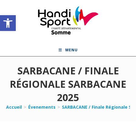
Skip
to
Ouvrir la barre d’outils
content
MENU
SARBACANE / FINALE
RÉGIONALE SARBACANE
2025
Accueil
>
Évenements
>
SARBACANE / Finale Régionale S