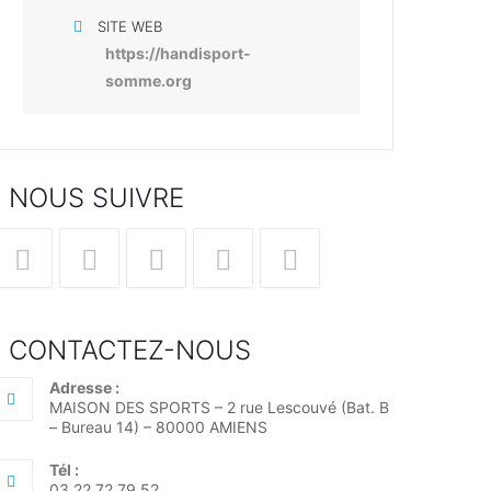
SITE WEB
https://handisport-
somme.org
NOUS SUIVRE
’ouvre
S’ouvre
S’ouvre
S’ouvre
S’ouvre
dans
dans
dans
dans
dans
CONTACTEZ-NOUS
un
un
un
un
un
ouvel
nouvel
nouvel
nouvel
nouvel
Adresse :
MAISON DES SPORTS – 2 rue Lescouvé (Bat. B
nglet
onglet
onglet
onglet
onglet
– Bureau 14) – 80000 AMIENS
Tél :
03.22.72.79.52