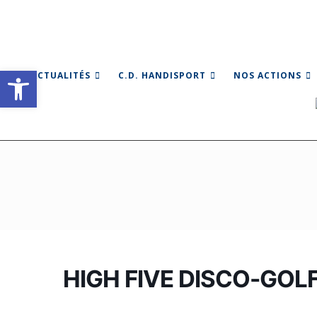
Skip
to
content
Ouvrir la barre d’outils
ACTUALITÉS
C.D. HANDISPORT
NOS ACTIONS
HIGH FIVE DISCO-GOL