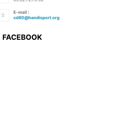
E-mail :
S’ouvre
cd80@handisport.org
dans
votre
application
FACEBOOK