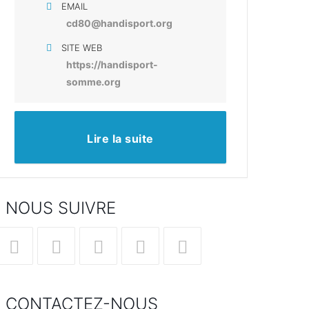
EMAIL
cd80@handisport.org
SITE WEB
https://handisport-
somme.org
Lire la suite
NOUS SUIVRE
’ouvre
S’ouvre
S’ouvre
S’ouvre
S’ouvre
dans
dans
dans
dans
dans
CONTACTEZ-NOUS
un
un
un
un
un