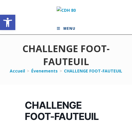
Skip
to
Ouvrir la barre d’outils
content
MENU
CHALLENGE FOOT-
FAUTEUIL
Accueil
>
Évenements
>
CHALLENGE FOOT-FAUTEUIL
CHALLENGE
FOOT-FAUTEUIL