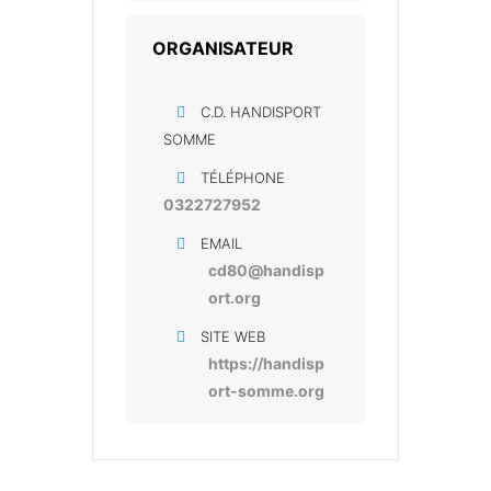
ORGANISATEUR
C.D. HANDISPORT
SOMME
TÉLÉPHONE
0322727952
EMAIL
cd80@handisp
ort.org
SITE WEB
https://handisp
ort-somme.org