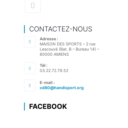
dans
dans
dans
dans
un
un
un
un
S’ouvre
nouvel
nouvel
nouvel
nouvel
dans
onglet
CONTACTEZ-NOUS
onglet
onglet
onglet
un
nouvel
Adresse :
MAISON DES SPORTS – 2 rue
onglet
Lescouvé (Bat. B – Bureau 14) –
80000 AMIENS
Tél :
03.22.72.79.52
E-mail :
S’ouvre
cd80@handisport.org
dans
votre
application
FACEBOOK