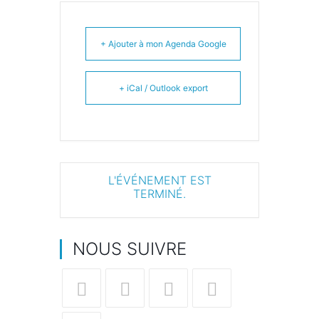
+ Ajouter à mon Agenda Google
+ iCal / Outlook export
L'ÉVÉNEMENT EST
TERMINÉ.
NOUS SUIVRE
S’ouvre
S’ouvre
S’ouvre
S’ouvre