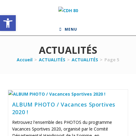
Skip
to
Ouvrir la barre d’outils
content
MENU
ACTUALITÉS
Accueil
>
ACTUALITÉS
>
ACTUALITÉS
>
Page 5
ALBUM PHOTO / Vacances Sportives
2020 !
Retrouvez l'ensemble des PHOTOS du programme
Vacances Sportives 2020, organisé par le Comité
Départemental Handisport de la Somme, en