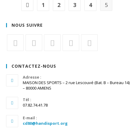
1
2
3
4
5
Go to the previous page
NOUS SUIVRE
S’ouvre
S’ouvre
S’ouvre
S’ouvre
S’ouvre
dans
dans
dans
dans
dans
CONTACTEZ-NOUS
un
un
un
un
un
nouvel
Adresse :
nouvel
nouvel
nouvel
nouvel
MAISON DES SPORTS – 2 rue Lescouvé (Bat. B – Bureau 14)
onglet
onglet
onglet
onglet
onglet
– 80000 AMIENS
Tél :
07.82.74.41.78
E-mail :
S’ouvre
cd80@handisport.org
dans
votre