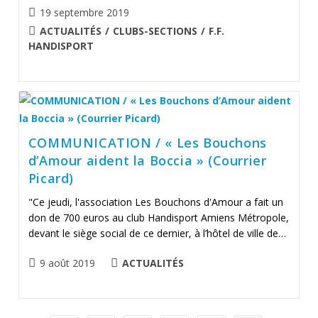
Publication
19 septembre 2019
publiée :
POST
ACTUALITÉS
/
CLUBS-SECTIONS
/
F.F.
CATEGORY:
HANDISPORT
COMMUNICATION / « Les Bouchons
d’Amour aident la Boccia » (Courrier
Picard)
"Ce jeudi, l'association Les Bouchons d'Amour a fait un
don de 700 euros au club Handisport Amiens Métropole,
devant le siège social de ce dernier, à l’hôtel de ville de…
Publication
POST
9 août 2019
ACTUALITÉS
publiée :
CATEGORY: