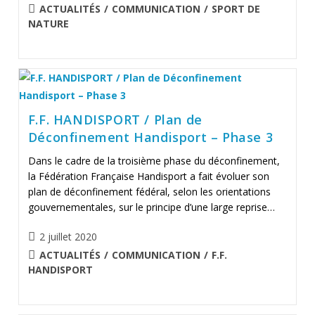
publiée :
POST
ACTUALITÉS
/
COMMUNICATION
/
SPORT DE
CATEGORY:
NATURE
F.F. HANDISPORT / Plan de
Déconfinement Handisport – Phase 3
Dans le cadre de la troisième phase du déconfinement,
la Fédération Française Handisport a fait évoluer son
plan de déconfinement fédéral, selon les orientations
gouvernementales, sur le principe d’une large reprise…
Publication
2 juillet 2020
publiée :
POST
ACTUALITÉS
/
COMMUNICATION
/
F.F.
CATEGORY:
HANDISPORT